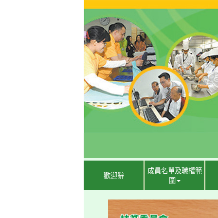
成員名單及職權範
歡迎辭
圍